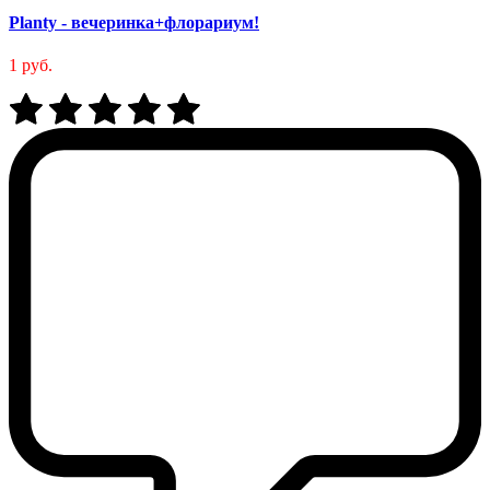
Planty - вечеринка+флорариум!
1 руб.