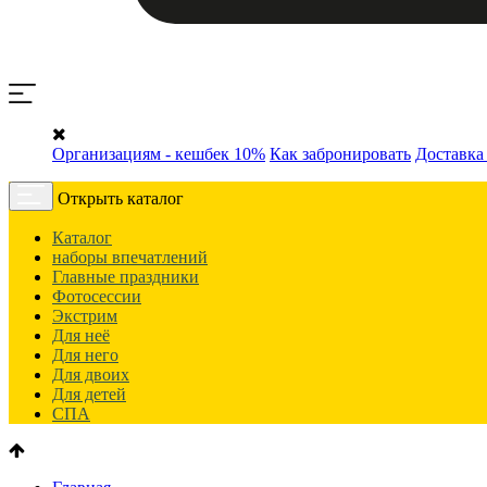
Организациям - кешбек 10%
Как забронировать
Доставка
Открыть каталог
Каталог
наборы впечатлений
Главные праздники
Фотосессии
Экстрим
Для неё
Для него
Для двоих
Для детей
СПА